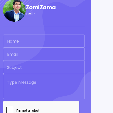
ZomiZoma
Call :