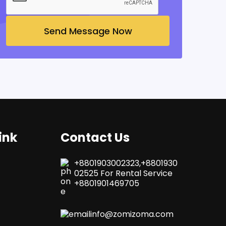
Send Message Now
ink
Contact Us
+8801903002323,+8801930
02525 For Rental Service
+8801901469705
info@zomizoma.com