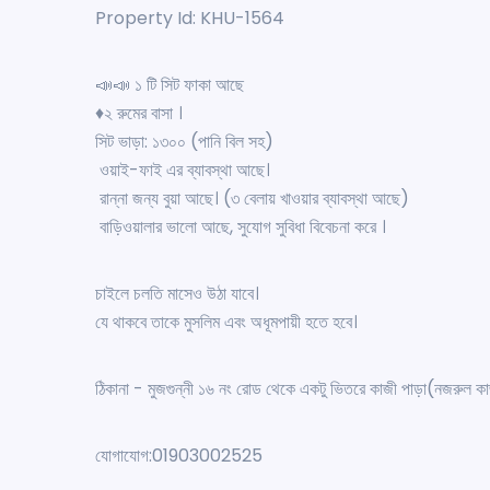
Property Id: KHU-1564
📣📣 ১ টি সিট ফাকা আছে
♦️২ রুমের বাসা ।
সিট ভাড়া: ১৩০০ (পানি বিল সহ)
ওয়াই-ফাই এর ব্যাবস্থা আছে।
রান্না জন্য বুয়া আছে। (৩ বেলায় খাওয়ার ব্যাবস্থা আছে)
বাড়িওয়ালার ভালো আছে, সুযোগ সুবিধা বিবেচনা করে ।
চাইলে চলতি মাসেও উঠা যাবে।
যে থাকবে তাকে মুসলিম এবং অধূমপায়ী হতে হবে।
ঠিকানা - মুজগুন্নী ১৬ নং রোড থেকে একটু ভিতরে কাজী পাড়া(নজরুল কা
যোগাযোগ:01903002525